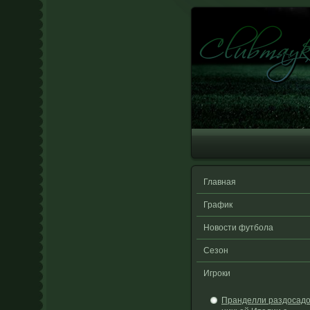
Главная
График
Новости футбола
Сезон
Игроки
Пранделли раздосад