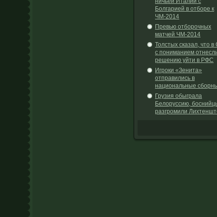
ничьей Италии с
Болгарией в отборе к
ЧМ-2014
Превью отборочных
матчей ЧМ-2014
Толстых сказал, что в
с пониманием отнесли
решению уйти в РФС
Игроки «Зенита»
отправились в
национальные сборн
Грузия обыграла
Белоруссию, боснийц
разгромили Лихтеншт