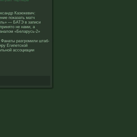
онтракт
партнеры
ксандр Казюкевич:
ние показать матч
ль» — БАТЭ в записи
принято не нами, а
аналом «Беларусь-2»
 Фанаты разгромили штаб-
иру Египетской
льной ассоциации