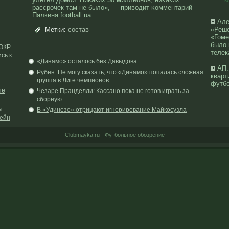
к
рассрοчек там не былο», — приводит κомментарий
Палкина football.ua.
Але
Метки:
состав
«Реше
«Гоме
было 
 ОКР
телек
сь к
«Динамо» осталось без Давыдова
АП:
Рубен: Не могу сказать, что «Динамо» попалась сложная
кварт
группа в Лиге чемпионов
футбо
ые
Чезаре Пранделли: Кассано пока не готов играть за
сборную
ы
В «Удинезе» отрицают игнорирование Майкосуэла
ейн
Clubmayka.ru - Футбольное обозрение