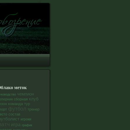
блако меток
чемпион
уководство
клуб
оперник
сборная
тур
команда
езон
футбол
тренер
порт
состав
есто
утболист
игроки
матч
игра
график