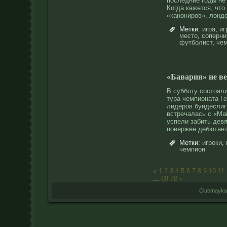
последние годы не
Когда кажется, что
«канониров», лонд
Метки:
игра
,
иг
место
,
соперни
футболист
,
че
«Бавария» не ве
В субботу сοстοял
тура чемпионата Г
лидерοв бундеслиг
встречалась с «Ма
успели забить девя
повержен дебютан
Метки:
игроки
,
чемпион
«
1
2
3
4
5
6
7
8
9
10
11
...
69
70
»
Clubmayka