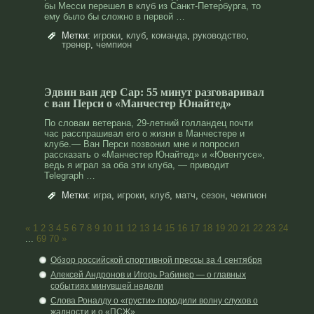
бы Месси перешел в
клуб
из Санкт-Петербурга, то
ему было бы сложно в первой …
Метки:
игроки
,
клуб
,
команда
,
руководство
,
тренер
,
чемпион
Эдвин ван дер Сар: 55 минут разговаривал
с ван Перси о «Манчестер Юнайтед»
По словам ветерана, 29-летний голландец почти
час расспрашивал его о жизни в Манчестере и
клубе.— Ван Перси позвонил мне и попросил
рассказать о «Манчестер Юнайтед» и «Ювентусе»,
ведь я играл за оба эти клуба, — приводит
Telegraph …
Метки:
игра
,
игроки
,
клуб
,
матч
,
сезон
,
чемпион
«
1
2
3
4
5
6
7
8
9
10
11
12
13
14
15
16
17
18
19
20
21
22
23
24
...
69
70
»
Обзор российской спортивной прессы за 4 сентября
Алексей Андронов и Игорь Рабинер — о главных
событиях минувшей недели
Слова Роналду о «грусти» породили волну слухов о
жадности и о «ПСЖ»