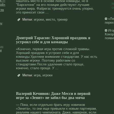
ся —
нашлось
место
в основе любой команды, но в
р
ной»
"Барселоне" на его позиции действуют лучшие
с
игроки
мира. Фабрегас тренеруется очень упорно,
тяк
это приносит свои …
«Ле
Метки:
игроки
,
место
,
тренер
перех
ку
Иго
Кокор
Дмитрий Тарасов: Хороший праздник я
появи
устроил себе и для команды
и —
«Конечно, первая
игра
против сложной травмы.
ии
Хороший праздник я устроил себе и для
команды.Уделяем внимание стандартам. У нас есть
высокие
игроки
. Поэтому работаем со
стандартами.После удаление стало проще,
конечно, стало проще. У …
Метки:
игра
,
игроки
Валерий Кечинов: Даже Месси в первой
игре за «Зенит» не забил бы два мяча
— Пока, если отдельно брать игру новичков
«Зенита», то они еще привыкли к новым партнерам,
реалиям нашего чемпионата. Даже, наверное, если