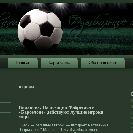
Главная
Карта сайта
Обратная связь
игроки
О
с
т
Виланова: На позиции Фабрегаса в
«Барселоне» действуют лучшие игроки
с
мира
с
м
«Сеск — отличный игрок, — цитирует наставника
к
"Барселоны" Marca. — Ему бы обязательно
к