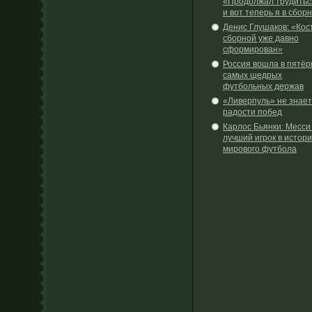
«Продолжал трудить
и вот теперь я в сбор
Денис Глушаков: «Кос
сборной уже давно
сформирован»
Россия вошла в пятёр
самых щедрых
футбольных держав
«Ливерпуль» не знает
радости побед
Карлос Бьянки: Месс
лучший игрок в истор
мирового футбола