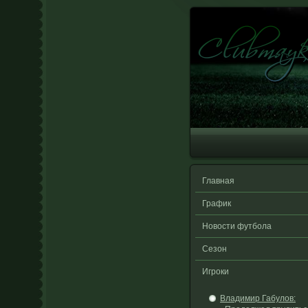
Главная
График
Новости футбола
Сезон
Игроки
Владимир Габулов: