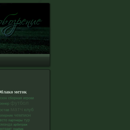
блако меток
езон
сборная
игроки
футбол
ренер
матч
клуб
остав
чемпион
оперник
тур
есто
партнеры
оманда
арбитраж
онтракт
график