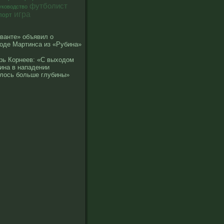
футболист
уководство
игра
порт
ванте» объявил о
оде Мартинса из «Рубина»
рь Корнеев: «С выходом
ина в нападении
лось больше глубины»