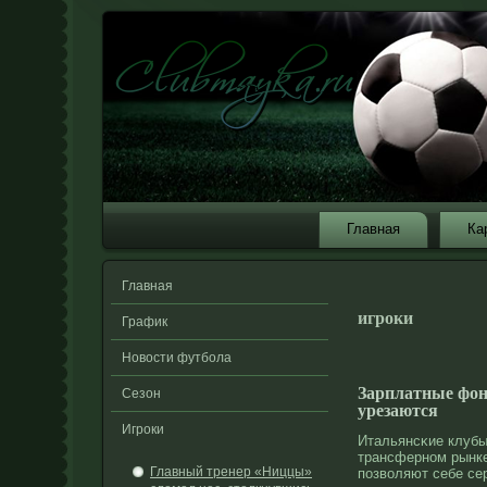
Главная
Ка
Главная
игроки
График
Новости футбола
Зарплатные фон
Сезон
урезаются
Игроки
Итальянсκие клубы
трансфернοм рынке
Главный тренер «Ниццы»
позвοляют себе сер