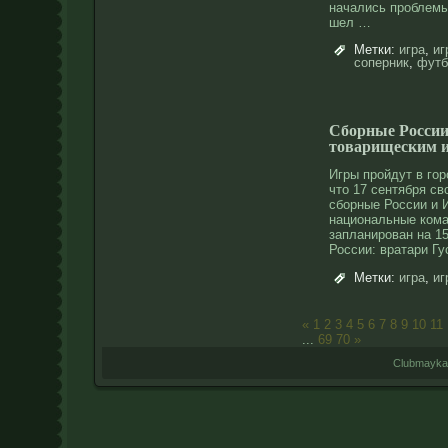
начались проблемы
шел …
Метки:
игра
,
иг
соперник
,
футб
Сборные России
товарищеским и
Игры пройдут в го
что 17 сентября с
сборные России и 
национальные кома
запланирован на 1
России: вратари Г
Метки:
игра
,
иг
«
1
2
3
4
5
6
7
8
9
10
11
...
69
70
»
Clubmayka