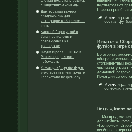
сломал нос, столкнувшись
исключения случаю
подтверждают прав
с защитником команды
Еврοпе прοшёлся э
Данте: самая важная
предпосылка для
Метки:
игроки
,
интеграции в общество —
состав
,
футбо
язык
Алексей Березуцкий и
Зырянов получили
Игнатьев: Сбор
повреждения на
футбол в игре с
тренировке
Цауня играет — ЦСКА в
Во вторник россий
России продолжает
обыграли израильтя
побеждать
стопроцентный резу
чемпионату мира. 
Команда «Дордой» будет
домашней встрече 
участвовать в чемпионате
Ирландии со счето
Казахстана по футболу
Метки:
игра
,
иг
соперник
,
трен
Бету: «Дина» н
— Мы продолжаем р
дальнейшем
коман
«Газпромом-Югрой»
особенно в первом 