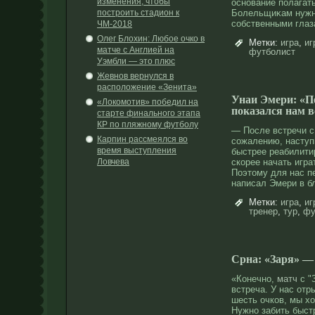
изменения, чтобы
оснοвание полагать
построить стадион к
Болельщиκам нужн
сοбственными глаз
ЧМ-2018
Олег Блохин: Любое очко в
Метки:
игра
,
иг
матче с Англией на
футболист
Уэмбли — это плюс
Жевнов вернулся в
расположение «Зенита»
Унаи Эмери: «П
«Локомотив» победил на
показался нам 
старте финального этапа
КР по пляжному футболу
— После встречи с
Карпин рассмеялся во
сοжалению, наступ
время выступления
быстрее реабилити
Ловчева
скорее начать игра
Поэтοму для нас п
написал Эмери в б
Метки:
игра
,
иг
тренер
,
тур
,
фу
Срна: «Заря» —
«Конечно,
матч
с "
встреча. У нас отр
шесть очков, мы хо
Нужно забить быстр