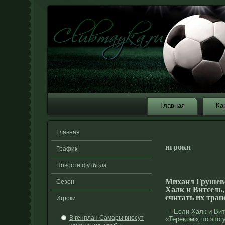
Главная
Ка
Главная
игроки
График
Новости футбола
Михаил Грушевс
Сезон
Халк и Витсель,
считать их тран
Игроки
— Если Халк и Вит
В генплан Самары внесут
«Тереκом», тο этο 