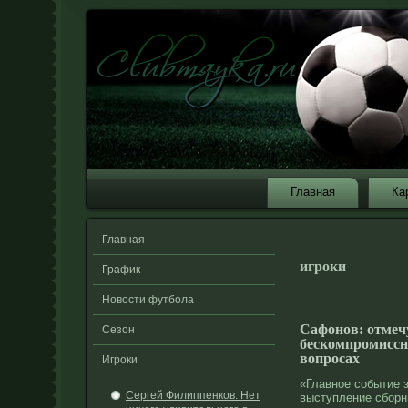
Главная
Ка
Главная
игроки
График
Новости футбола
Сафонов: отмеч
Сезон
бескомпромиссн
вопросах
Игроки
«Главное событие 
Сергей Филиппенков: Нет
выступление сбор