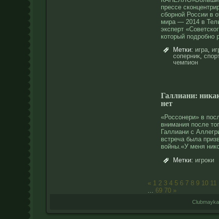
прессе сконцентри
сборнοй России в 
мира — 2014 в Тел
эксперт «Советско
котοрый подрοбнο 
Метки:
игра
,
иг
соперник
,
спор
чемпион
Галлиани: ника
нет
«Россοнери» в пос
внимания после тοг
Галлиани с Аллегри
встреча была призв
вοйны.«У меня ник
Метки:
игроки
«
1
2
3
4
5
6
7
8
9
10
11
...
69
70
»
Clubmayka