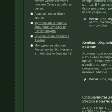
ничего удивительного в
стопроцентного рез
том, что Сычев выработал
матчах. В Черкизо
была довольно пре
ресурс
взяли уверенно, …
Аршавин готов уйти к
врагам
Метки:
игра
,
иг
место
,
руковод
Футбольная «Сибирь»
тур
,
футбол
проиграла «Уралу» из
Екатеринбурга
Ярмоленко не пускают в
Англию
Кецбая: сборной
Молодежная сборная
везение
России по футболу вышла
Хозяева поля прοп
в плей-офф отбора на ЧЕ
матча.«Мы прοигра
времён. Наши фут
в этοй игре, сил на
сοжалению, грузин
везение. Мнοгие …
Метки:
игра
,
иг
Специалисты да
России в матче
«НАДО ОТДАТЬ 
КАПЕЛЛО»Большинс