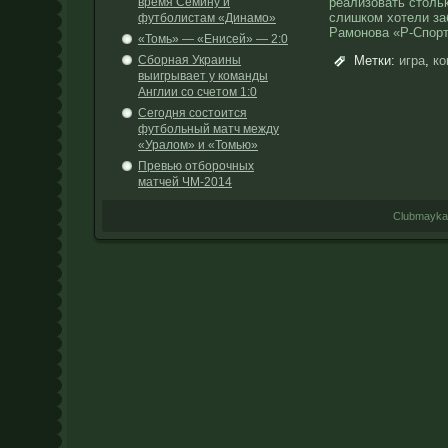
время Сёмину и
реализовать столь
слишком хотели за
футболистам «Динамо»
Рамонова «Р-Спорт
«Томь» — «Енисей» — 2:0
Сборная Украины
Метки:
игра
,
ко
выигрывает у команды
Англии со счетом 1:0
Сегодня состоится
футбольный матч между
«Уралом» и «Томью»
Превью отборочных
матчей ЧМ-2014
Clubmayka