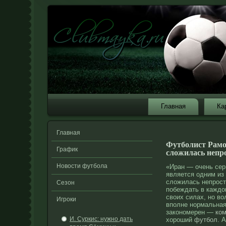
Главная
Ка
Главная
Футболист Рамо
График
сложилась непр
Новости футбола
«Иран — очень се
является одним из
сложилась непросто
Сезон
побеждать в каждо
своих силах, но во
Игроки
вполне нормальная 
закономерен —
ко
И. Суркис: нужно дать
хороший
футбол
. 