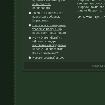
проявил себя молодцом
степени это относи
во множестве
"Барсой" такие яв
единоборств
заявил Льоренте.
Да Кошта рассчитывает
вернуться в сборную
Метки:
игра
,
ма
Португалии
Наставник «Войводины»
уволен за плохую игру
после трех побед подряд
НСК «Олимпийский» и
«Динамо» подарят
школьникам и студентам
более 2000 билетов на
игру с «Карпатами»
Нерукопожатный лидер
Clubmayka