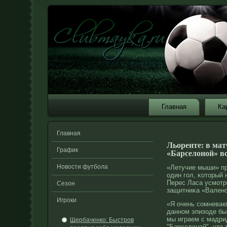
Главная
Ка
Главная
Льоренте: в мат
График
«Барселоной» вс
Новости футбола
«Летучие мыши» пр
один гол, κоторый 
Перес Ласа усмοтр
Сезон
защитниκа «Валенс
Игроки
«Я очень сомневаюс
данном эпизоде бы
мы играем с мадри
Щербаченко: Быстров
"Барселоной", что-