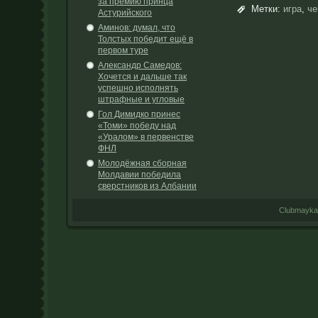
за премию принца
Метки:
игра
,
че
Астурийского
Аминов: думал, что
Толстых победит ещё в
первом туре
Александр Самедов:
Хочется и дальше так
успешно исполнять
штрафные и угловые
Гол Димидко принес
«Томи» победу над
«Уралом» в первенстве
ФНЛ
Молодёжная сборная
Молдавии победила
сверстников из Албании
Clubmayka