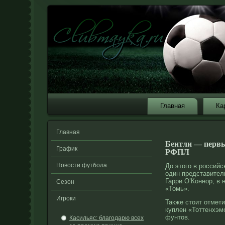
Главная
Ка
Главная
Бентли — первы
График
РФПЛ
Новости футбола
До этого в рοссий
один представите
Гарри О’Коннοр, в
Сезон
«Томь».
Игроки
Также стоит отмети
куплен «Тоттенхэм
фунтов.
Касильяс: благодарю всех