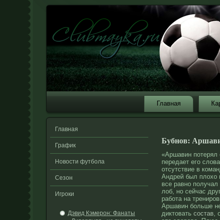
Главная
Ка
Главная
Бубнов: Аршави
График
«Аршавин потерял 
Новости футбола
передает его слов
отсутствие в коман
Андрей был плохо г
Сезон
все равно получал
лоб, но сейчас дру
Игроки
работа на трениров
Аршавин больше не
Дэвид Кэмерон: Фанаты
диктовать
состав
,