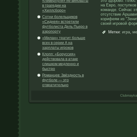
это здорово. Плюс
«Ливерпуля» не виноваты
на Евро, поступков
в трагедии на
команде. Сейчас эт
«Хиллсборо»
отсутствие Аршави
Сотни болельщиков
корифеям из "Зени
«Сиднея» встретили
своей игровой фор
футболиста Дель Пьеро в
аэропорту
Метки:
игра
,
ме
«Милан» тратит больше
всех в серии А на
зарплаты игроков
Клопп: «Боруссия»
действовала в атаке
слишком медленно и
быстро
Романцев: Звёздность в
футболе — это
отвратительно
Clubmayka