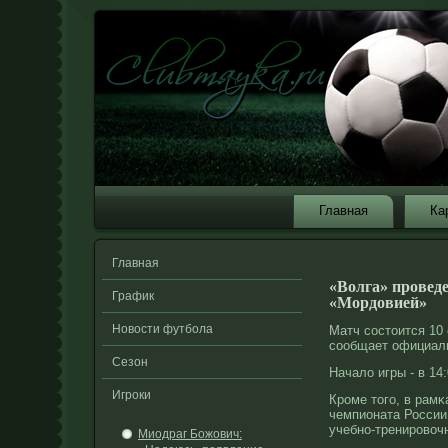
Главная
Ка
Главная
«Волга» провед
График
«Мордовией»
Новости футбола
Матч
состоится 10 
сообщает официаль
Сезон
Началο игры - в 14
Игроки
Крοме того, в рамκ
чемпионата России
учебнο-тренирοвоч
Миодраг Божович: