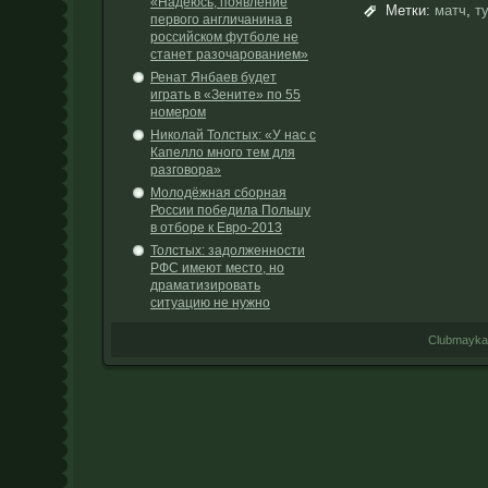
«Надеюсь, появление
Метки:
матч
,
т
первого англичанина в
российском футболе не
станет разочарованием»
Ренат Янбаев будет
играть в «Зените» по 55
номером
Николай Толстых: «У нас с
Капелло много тем для
разговора»
Молодёжная сборная
России победила Польшу
в отборе к Евро-2013
Толстых: задолженности
РФС имеют место, но
драматизировать
ситуацию не нужно
Clubmayka