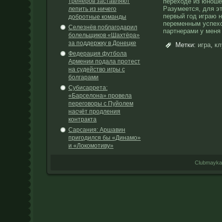
тренеров заставляют
переходе из юноше
Разумеется, для эт
лепить из ничего
первый год играю 
добротные команды
переменным успехо
Селезнёв поблагодарил
партнерами у меня
болельщиков «Шахтёра»
за поддержку в Донецке
Метки:
игра
,
кл
Федерация футбола
Армении подала протест
на судейство игры с
болгарами
Субисаррета:
«Барселона» провела
переговоры с Пуйолем
насчёт продления
контракта
Сарсания: Аршавин
пригодился бы «Динамо»
и «Локомотиву»
Clubmayka