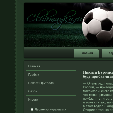
Главная
Ка
Главная
Никита Бурмист
График
буду прибавлять
Новости футбола
— Очень рад попас
России, — приводи
махачкалинского к
Сезон
что меня пригласи
прибавлять, играть
Игроки
я тоже считаю, по
в этом году? С Хид
Леоненко: украинских
Общался только ег