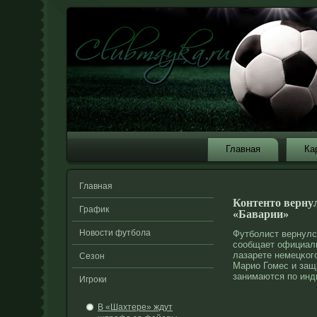
Главная
Ка
Главная
Контенто верну
График
«Баварии»
Новости футбола
Футболист вернулс
сообщает официаль
лазарете немецκог
Сезон
Марио Гомес и защ
занимаются по инд
Игроки
В «Шахтере» ждут