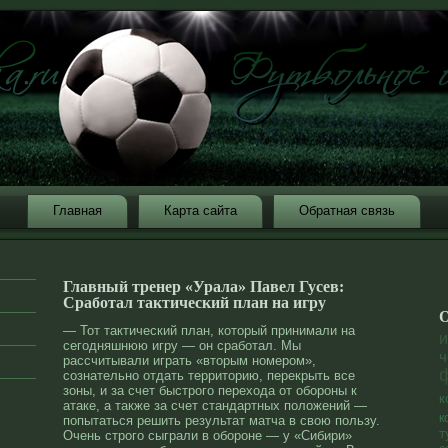
Главная
Карта сайта
Обратная связь
Главный тренер «Урала» Павел Гусев:
Сработал тактический план на игру
О
— Тот тактический план, который принимали на
и
сегодняшнюю игру — он сработал. Мы
ч
рассчитывали играть «вторым номером»,
сознательно отдать территорию, перекрыть все
зоны, и за счет быстрого перехода от обороны к
к
атаке, а также за счет стандартных положений —
к
попытаться решить результат матча в свою пользу.
т
Очень строго сыграли в обороне — у «Сибири»