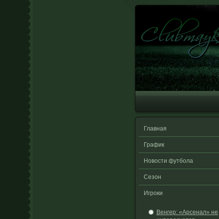
Главная
График
Новости футбола
Сезон
Игроки
Венгер: «Арсенал» не