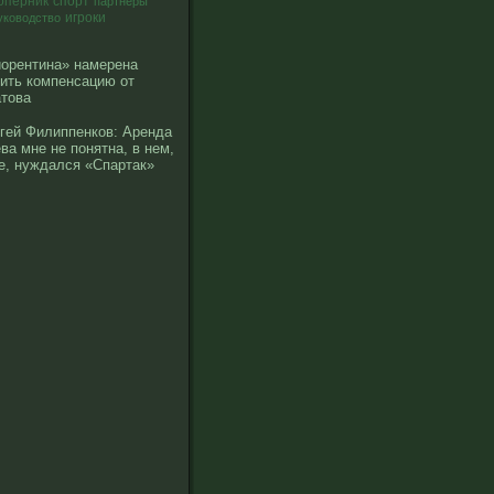
оперник
спорт
партнеры
уководство
игроки
орентина» намерена
ить компенсацию от
това
гей Филиппенков: Аренда
ва мне не понятна, в нем,
е, нуждался «Спартак»