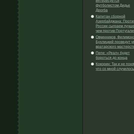
интересуется
футболистом Дидье
Дрогба
Капитан сборной
Азербайджана: Проти
России сыграем лучше
чем против Португали
Овчинников, Филимоно
Бухлицкий проведут у
вратарского мастерст
Пепе: «Реал» будет
бороться до конца
Кокорин: Так и не поня
что со мной случилось