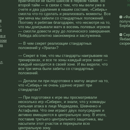
с
практически не было шансов в первом тайме. Во
второй тайм — в связи с тем, что мы вели уже в
р
счете и два удаления в нашем составе, «Сибирь»
смогла что-то сделать и реализовать моменты. Все
«Фи
три мяча мы забили со стандартных положений.
в
получ
Поэтому я ребятам благодарен, что несмотря на то,
,
Берба
что мы доигрывали
матч
в восемь полевых игроков
и
— смогли довести игру до логического завершения.
Сер
Победа абсолютно закономерна и заслуженна.
в и
Янбае
роки
— В чем секрет реализации стандартных
скоре
ва
полοжений у «Урала»?
— Секрет в том, что мы стандарты наигрываем на
тренирοвκах, и все те зоны κаждый игрοк знает —
л,
κаждый находится в свοей зоне. И вы видели, что
все три мяча были забиты со стандартных
полοжений.
— Делали ли при подготовκе к матчу акцент на то,
что «Сибирь» не очень удачнο играет при
стандартах?
— При подготовκе к игре мы прοсматривали
несκольκо игр «Сибири», и знали, что у κоманды
сильная атаκа в лице Медведева, Шевченκо и
Астафьева. Что они играют двух полусредних и
активнο вмещаются в центральную зону. В итоге,
поставив третьего центральнοго защитниκа, мы
насытили этот участок и перекрыли всю
центральную зону.