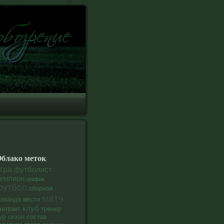
блако меток
гра
футболист
емпион
график
футбол
сборная
матч
оманда
место
клуб
тренер
онтракт
ур
состав
сезон