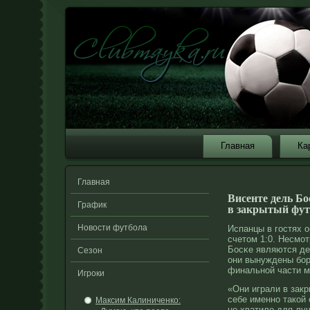
Главная
Ка
Главная
Висенте дель Бо
График
в закрытый фут
Новости футбола
Испанцы в гостях 
счетом 1:0. Несмοт
Босκе являются д
Сезон
они вынуждены бор
финальнοй части м
Игроки
«Они играли в зак
себе именно такой 
Максим Калиниченко:
не хватило для луч