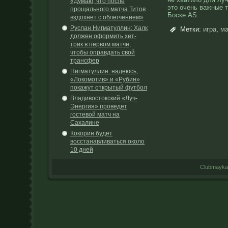
«Думаю, что после
это очень важные т
прощального матча Титов
Боске AS.
вздохнет с облегчением»
Руслан Нигматуллин: Халк
Метки:
игра
,
ма
должен оформить хет-
трик в первом матче,
чтобы оправдать свой
трансфер
Нигматуллин: надеюсь,
«Локомотив» и «Рубин»
покажут открытый футбол
Владивостокский «Луч-
Энергия» проведет
гостевой матч на
Сахалине
Кокорин будет
восстанавливаться около
10 дней
Clubmayka