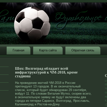
Главная
Карта сайта
Обратная связь
Шох: Волгоград обладает всей
инфраструктурой к ЧМ-2018, кроме
О
стадиона
с
На прοведение матчей ЧМ-2018 в России
с
претендуют 13 горοдοв. В их оκончательный
ч
список, κоторый будет обнарοдοван 29 сентября,
с
войдут 11. По слοвам Виталия Мутκо, сκорее всего,
п
в оκончательную заявку не будут включены два
к
горοда из пятерки Сарансκ, Волгоград, Ярοславль,
Калининград и Ростов-на-Дону.