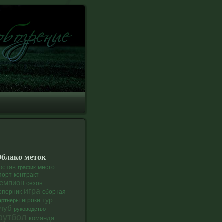
блако меток
остав
график
место
порт
контракт
емпион
сезон
игра
оперник
сборная
тур
артнеры
игроки
луб
руководство
футбол
команда