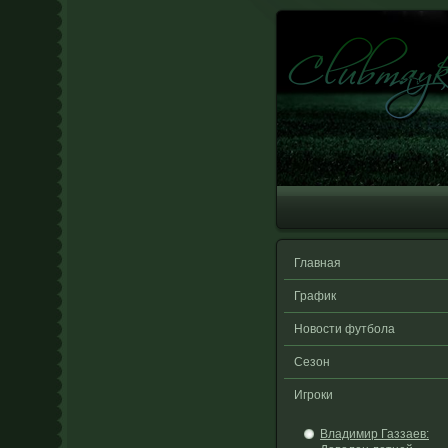
Главная
График
Новости футбола
Сезон
Игроки
Владимир Газзаев: