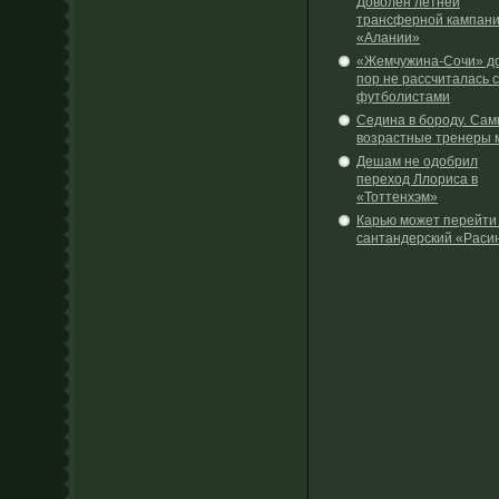
Доволен летней
трансферной кампан
«Алании»
«Жемчужина-Сочи» до
пор не рассчиталась с
футболистами
Седина в бороду. Са
возрастные тренеры 
Дешам не одобрил
переход Ллориса в
«Тоттенхэм»
Карью может перейти
сантандерский «Раси