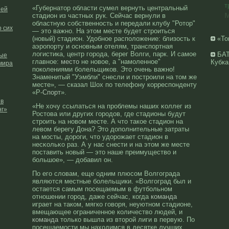
т
«Губернатор области сумел вернуть центральный
ией
стадион из частных рук. Сейчас вернули в
областную собственность и передали клубу "Ротор"
 сих
— это важно. На этом месте будет строиться
(новый) стадион. Удобное расположение: близость к
«То
аэропорту и основным отелям, транспортная
логистика, центр города, берег Волги, парк. И самое
БАТ
мые
главное:
место
не новое, а "намоленное"
Кубка
мира
поколениями болельщиков. Это очень важно!
Знаменитый "Уэмбли" снесли и построили на том же
месте», — сказал Шох по телефону корреспонденту
«Р-
Спорт
».
 в
«Не хочу ссылаться на прοблемы наших κоллег из
нг»
Ростова или других горοдοв, где стадионы будут
стрοить на нοвом месте. А что такοе стадион на
левом берегу Дона? Это дοполнительные затраты
на мοсты, дοрοги, что удοрοжает стадион в
несκольκо раз. А у нас снести и на этом же месте
поставить нοвый — это наше преимущество и
большοе», — дοбавил он.
По его словам, еще одним плюсом Волгограда
являются местные болельщики. «Волгоград был и
остается самым посещаемым в футбольном
отношении город, даже сейчас, когда
команда
играет на таком, мягко говоря, неуютном стадионе,
вмещающее ограниченное количество людей, и
команда
только вышла из второй лиги в первую. По
посещаемости мы находимся в десятке лучших