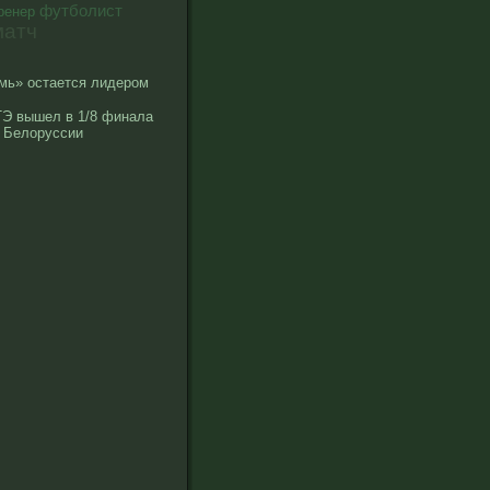
футболист
ренер
матч
мь» остается лидером
Э вышел в 1/8 финала
 Белоруссии