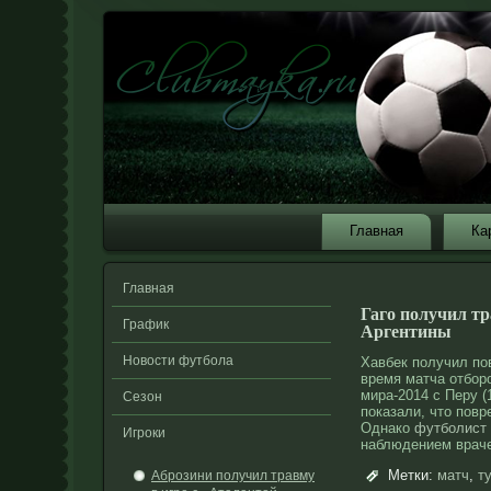
Главная
Ка
Главная
Гаго получил тр
График
Аргентины
Новости футбола
Хавбек получил по
время матча отбор
мира-2014 с Перу (
Сезон
показали, что повр
Однако
футболист
Игроки
наблюдением враче
Метки:
матч
,
т
Аброзини получил травму