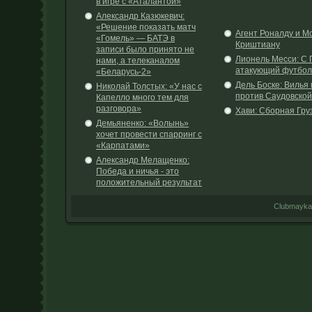
в игре с «Аталантой»
Александр Казюкевич:
«Решение показать матч
Агент Роналду и М
«Гомель» — БАТЭ в
Криштиану
записи было принято не
Лионель Месси: С 
нами, а телеканалом
атакующий футбол
«Беларусь-2»
Дель Боске: Вилья
Николай Толстых: «У нас с
против Саудовской
Капелло много тем для
разговора»
Хави: Сборная Гру
Демьяненко: «Волынь»
хочет провести спарринг с
«Карпатами»
Александр Мелащенко:
Победа и ничья ­- это
положительный результат
Clubmayka