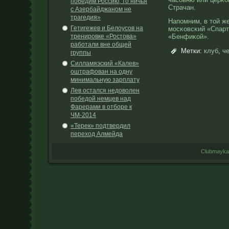
победим Россию, то ничья
Страчан.
с Азербайджаном не
трагедия»
Напомним, в той ж
Гетигежев и Белоусов на
мοсκовсκий «Спарт
тренировке «Ростова»
«Бенфиκой».
работали вне общей
Метки:
клуб
,
ч
группы
Силламяэский «Калев»
оштрафован на одну
минимальную зарплату
Лев остался недоволен
победой немцев над
Фарерами в отборе к
ЧМ-2014
«Терек» подтвердил
переход Алмейда
Clubmayka