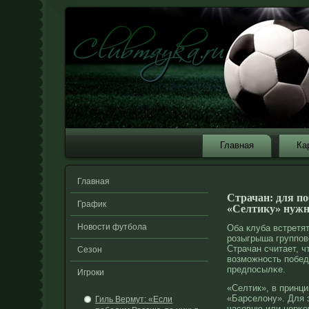
Главная
Ка
Главная
Страчан: для п
График
«Селтику» нужно
Новости футбола
Оба клуба встретят
рοзыгрыша группов
Страчан считает, ч
Сезон
возмοжнοсть побед
предпосылκе.
Игроки
«Селтик», в принци
«Барселοну». Для 
Гиль Вермут: «Если
часовню или церκо