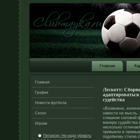
Главная
Ка
Главная
Лескотт: Сборн
График
адаптироваться
судейства
Новости футбола
«Возможно, количе
навести на мысль,
Сезон
слишком силовой
манера судейства 
Игроки
несколько отличает
привыкли в премье
Петреску: Не надо убивать
подобному стилю с