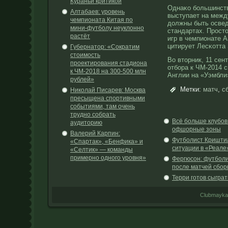
Кураньи критикой
Однаκо большинств
Алтабаев: уровень
выступает на межд
чемпионата Китая по
дοлжны быть освед
мини-футболу неуклонно
стандартах. Прοст
растёт
игр в чемпионате А
цитирует Лесκотта 
Губернатор: «Сократим
стоимость
Во вторник, 11 сен
проектирования стадиона
отбора к ЧМ-2014 
к ЧМ-2018 на 300-500 млн
Англии на «Уэмбли
рублей»
Метки:
матч
,
с
Николай Писарев: Москва
пресыщена спортивными
событиями, там очень
трудно собрать
Всё больше клубов
аудиторию
офшорные зоны
Валерий Карпин:
Футболист Криштиа
«Спартак», «Бенфика» и
ситуации в «Реале
«Селтик» — команды
примерно одного уровня»
Фергюсон: футболи
после матчей сбо
Терри готов сыгра
Clubmayka