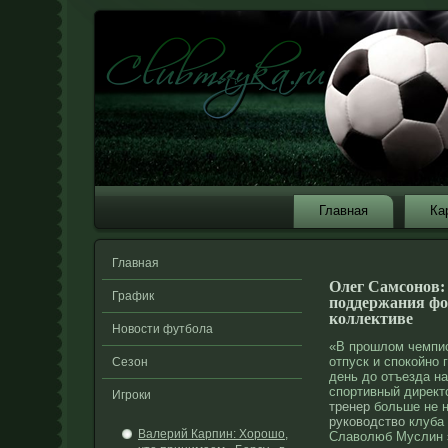
Главная
Ка
Главная
Олег Самсонов:
График
поддержания фо
коллективе
Новости футбола
«В прошлом чемпио
отпуск и спокойно 
Сезон
день до отъезда н
спортивный директо
Игроки
тренер
больше не н
руководство
клуба 
Валерий Карпин: Хорошо,
Славолюб Муслин эт