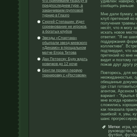
что принимаем «Барсу» в
удивлен: наверно,
предпоследнем туре, а
сообщить раньше.
заканчиваем групповой
Мне дали бумагу, в
турнир в Глазго
клуб претензий ко 
Сергей Степашин: Идет
получения травмы 
соревнование не игроков,
несёт, что я могу 
а богатых клубов
искать новое
место
ответил: "Я не шах
Звезды «Спартака»
поддержания форм
обыграли звезд киевского
коллективе". Встр
«Динамо» в прощальном
подтвердил, что ка
матче Егора Титова
претензий ко мне н
Дан Петреску: Буду ждать
видит и поэтому го
новичков до 12 ночи
пожав друг другу р
Бентли провел первую
Повторюсь, для ме
тренировку с «Ростовом»
неожиданностью, о
обещанные докумен
где стал готовитьс
агентом, Арсеном 
вариант - "Крылья 
мне всегда нравил
сложились хорошие
как показала практ
ошибкой: я, увы, к
шанс прогрессиров
Метки:
игра
,
кл
руководство
,
с
футбол
,
футбо