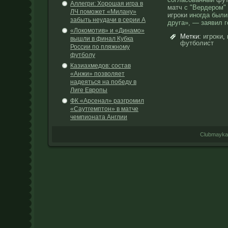
Аллегри: Хорошая игра в
матч
с "Вердером" 
ЛЧ поможет «Милану»
игроки
иногда были
забыть неудачи в серии А
друга», — заявил 
«Локомотив» и «Динамо»
Метки:
игроки
,
вышли в финал Кубка
футболист
России по пляжному
футболу
Казиахмедов: cостав
«Анжи» позволяет
надеяться на победу в
Лиге Европы
ФК «Арсенал» разгромил
«Саутгемптон» в матче
чемпионата Англии
Clubmayka