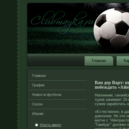
Главная
Ка
Главная
Ван дер Варт: н
График
побеждать «Айн
Новости футбола
Напомним, ганзейс
туров занимает 15
сумев заработать н
Сезон
«Естественно, в д
Игроки
давление. Но это н
матче с "Айнтрахт
"Гамбург" должен п
Упасть вверх
согласованный
фут