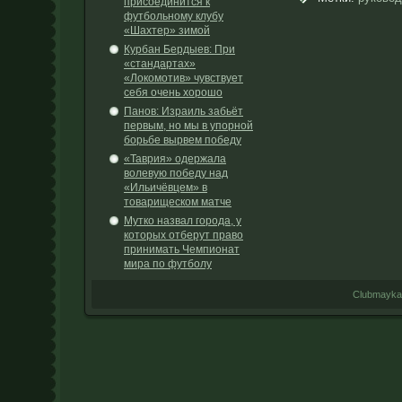
присоединится к
футбольному клубу
«Шахтер» зимой
Курбан Бердыев: При
«стандартах»
«Локомотив» чувствует
себя очень хорошо
Панов: Израиль забьёт
первым, но мы в упорной
борьбе вырвем победу
«Таврия» одержала
волевую победу над
«Ильичёвцем» в
товарищеском матче
Мутко назвал города, у
которых отберут право
принимать Чемпионат
мира по футболу
Clubmayka