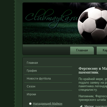
Главная
Ка
Главная
Фергюсону в Ма
График
паммятник
Новости футбола
По крайней мере,
р
подало заявку на 
памятника легенд
Сезон
специалисту.
Игроки
Напомним, Фергюсο
тренерского штаба 
Нападающий Майкон
Метки:
руковод