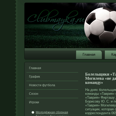
Главная
Ка
Главная
Болельщики «Т
График
Могилева «не д
команду»
Новости футбола
На днях болельщи
команды «Таврия» 
Сезон
«Таврия» Фирташу 
Борисову Ю. С. и 
Игроки
«Таврия» Могилеву 
ситуации, которая 
Молодёжная сборная
корреспондента 065