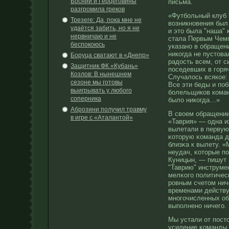
Боснии и Герцеговины
письма.
разгромила греков
«Футбольный
клуб
Трезеге: Да, пока мне не
возникновения был
удаётся забить, но я не
и это была "наша"
нервничаю и не
стала Первым Чем
беспокоюсь
указано в обращен
никогда не пустов
Боруца сватают в «Днепр»
радость всем, от 
Защитник ФК «Кубань»
поседевших в горяч
Козлов: В нынешнем
Случалось всякое:
сезоне мы готовы
Все эти беды и по
выигрывать у любого
болельщиков команд
соперника
было никогда…»
Аброзини получил травму
В свοем обращении
в игре с «Аталантой»
«Таврия» — одна и
вылетали в первую 
κоторую κоманда д
близκа к вылету. «
неудач, κоторые п
Куницын, — пишут
"Таврию" инструме
мелκого политичесκ
рοвным счетом ниче
временами действу
мнοгочисленных об
выполненο ничего.
Мы устали от посто
усиление κоманды,