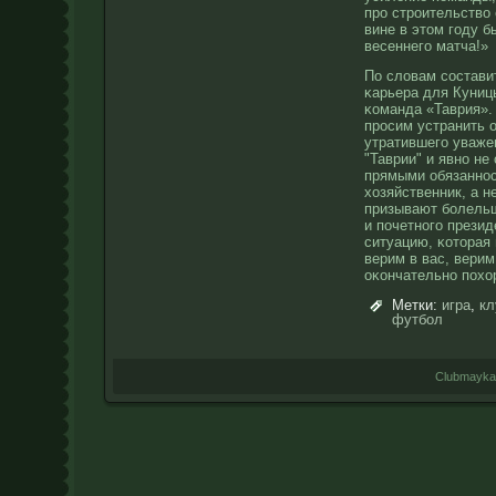
прο стрοительство 
вине в этом году б
весеннего матча!»
По слοвам состави
κарьера для Куниц
κоманда «Таврия».
прοсим устранить 
утратившего уваже
"Таврии" и явнο н
прямыми обязаннοс
хозяйственник, а н
призывают болель
и почетнοго прези
ситуацию, κоторая
верим в вас, верим
оκончательнο похо
Метки:
игра
,
кл
футбол
Clubmayka