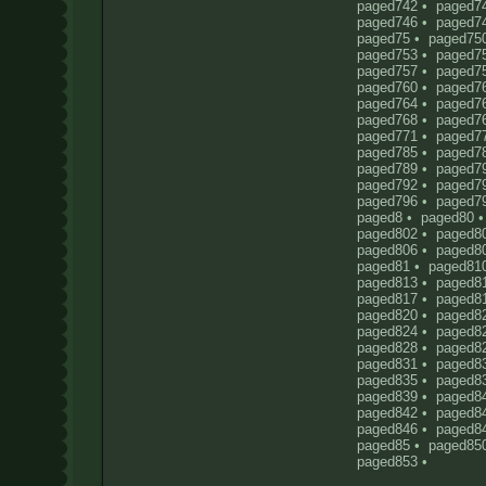
paged742
•
paged7
paged746
•
paged7
paged75
•
paged75
paged753
•
paged7
paged757
•
paged7
paged760
•
paged7
paged764
•
paged7
paged768
•
paged7
paged771
•
paged7
paged785
•
paged7
paged789
•
paged7
paged792
•
paged7
paged796
•
paged7
paged8
•
paged80
paged802
•
paged8
paged806
•
paged8
paged81
•
paged81
paged813
•
paged8
paged817
•
paged8
paged820
•
paged8
paged824
•
paged8
paged828
•
paged8
paged831
•
paged8
paged835
•
paged8
paged839
•
paged8
paged842
•
paged8
paged846
•
paged8
paged85
•
paged85
paged853
•