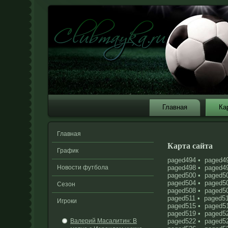
Главная
Ка
Главная
Карта сайта
График
paged494
•
paged4
Новости футбола
paged498
•
paged4
paged500
•
paged5
paged504
•
paged5
Сезон
paged508
•
paged5
paged511
•
paged5
Игроки
paged515
•
paged5
paged519
•
paged5
Валерий Масалитин: В
paged522
•
paged5