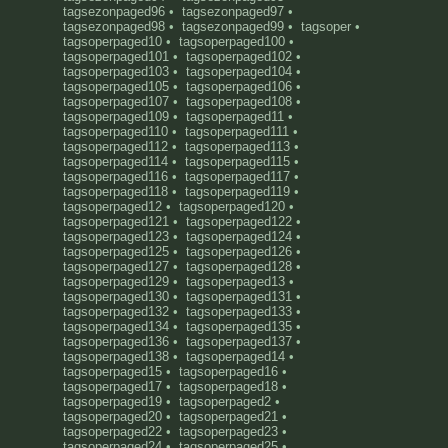
tagsezonpaged96
•
tagsezonpaged97
•
tagsezonpaged98
•
tagsezonpaged99
•
tagsoper
•
tagsoperpaged10
•
tagsoperpaged100
•
tagsoperpaged101
•
tagsoperpaged102
•
tagsoperpaged103
•
tagsoperpaged104
•
tagsoperpaged105
•
tagsoperpaged106
•
tagsoperpaged107
•
tagsoperpaged108
•
tagsoperpaged109
•
tagsoperpaged11
•
tagsoperpaged110
•
tagsoperpaged111
•
tagsoperpaged112
•
tagsoperpaged113
•
tagsoperpaged114
•
tagsoperpaged115
•
tagsoperpaged116
•
tagsoperpaged117
•
tagsoperpaged118
•
tagsoperpaged119
•
tagsoperpaged12
•
tagsoperpaged120
•
tagsoperpaged121
•
tagsoperpaged122
•
tagsoperpaged123
•
tagsoperpaged124
•
tagsoperpaged125
•
tagsoperpaged126
•
tagsoperpaged127
•
tagsoperpaged128
•
tagsoperpaged129
•
tagsoperpaged13
•
tagsoperpaged130
•
tagsoperpaged131
•
tagsoperpaged132
•
tagsoperpaged133
•
tagsoperpaged134
•
tagsoperpaged135
•
tagsoperpaged136
•
tagsoperpaged137
•
tagsoperpaged138
•
tagsoperpaged14
•
tagsoperpaged15
•
tagsoperpaged16
•
tagsoperpaged17
•
tagsoperpaged18
•
tagsoperpaged19
•
tagsoperpaged2
•
tagsoperpaged20
•
tagsoperpaged21
•
tagsoperpaged22
•
tagsoperpaged23
•
tagsoperpaged24
•
tagsoperpaged25
•