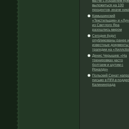
матче с Израилем ну
выложиться на 100
процентов, иначе ник
Камышинский
«Текстильщик» и «Луч
из Светлого Яра
разошлись миром
Сегодня будут
опубликованы ранее 
известные документы
трагедии на «Хиллсб
Денис Черышев: «На
тренировках часто
болтаем и шутим с
Роналду»
Польский Сенат напр
письмо в FIFA в подде
Калининграда