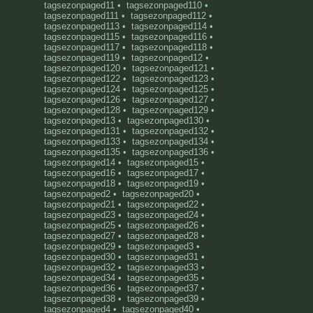
tagsezonpaged11
•
tagsezonpaged110
•
tagsezonpaged111
•
tagsezonpaged112
•
tagsezonpaged113
•
tagsezonpaged114
•
tagsezonpaged115
•
tagsezonpaged116
•
tagsezonpaged117
•
tagsezonpaged118
•
tagsezonpaged119
•
tagsezonpaged12
•
tagsezonpaged120
•
tagsezonpaged121
•
tagsezonpaged122
•
tagsezonpaged123
•
tagsezonpaged124
•
tagsezonpaged125
•
tagsezonpaged126
•
tagsezonpaged127
•
tagsezonpaged128
•
tagsezonpaged129
•
tagsezonpaged13
•
tagsezonpaged130
•
tagsezonpaged131
•
tagsezonpaged132
•
tagsezonpaged133
•
tagsezonpaged134
•
tagsezonpaged135
•
tagsezonpaged136
•
tagsezonpaged14
•
tagsezonpaged15
•
tagsezonpaged16
•
tagsezonpaged17
•
tagsezonpaged18
•
tagsezonpaged19
•
tagsezonpaged2
•
tagsezonpaged20
•
tagsezonpaged21
•
tagsezonpaged22
•
tagsezonpaged23
•
tagsezonpaged24
•
tagsezonpaged25
•
tagsezonpaged26
•
tagsezonpaged27
•
tagsezonpaged28
•
tagsezonpaged29
•
tagsezonpaged3
•
tagsezonpaged30
•
tagsezonpaged31
•
tagsezonpaged32
•
tagsezonpaged33
•
tagsezonpaged34
•
tagsezonpaged35
•
tagsezonpaged36
•
tagsezonpaged37
•
tagsezonpaged38
•
tagsezonpaged39
•
tagsezonpaged4
•
tagsezonpaged40
•