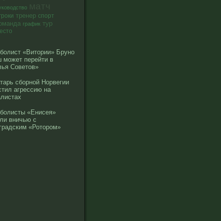
матч
уководство
тренер
гроки
спорт
тур
оманда
график
есто
болист «Витории» Бруно
 может перейти в
ья Советов»
тарь сборной Норвегии
тил агрессию на
листах
болисты «Енисея»
ли вничью с
градским «Ротором»