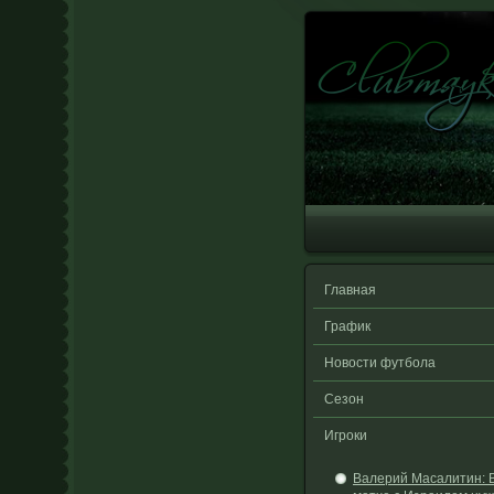
Главная
График
Новости футбола
Сезон
Игроки
Валерий Масалитин: 