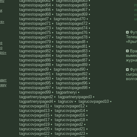
tagmestopaged62
•
tagmestopaged63
•
жно
tagmestopaged64
•
tagmestopaged65
•
р
tagmestopaged66
•
tagmestopaged67
•
и
ак
tagmestopaged68
•
tagmestopaged69
•
к
tagmestopaged7
•
tagmestopaged70
•
м
-к»
tagmestopaged71
•
tagmestopaged72
•
tagmestopaged73
•
tagmestopaged74
•
Фут
tagmestopaged75
•
tagmestopaged76
•
Телеш
tagmestopaged77
•
tagmestopaged78
•
«Крыл
tagmestopaged79
•
tagmestopaged8
•
не
tagmestopaged80
•
tagmestopaged81
•
 о
tagmestopaged82
•
tagmestopaged83
•
Вра
оро»
tagmestopaged84
•
tagmestopaged85
•
вымес
tagmestopaged86
•
tagmestopaged87
•
журна
tagmestopaged88
•
tagmestopaged89
•
tagmestopaged9
•
tagmestopaged90
•
Фут
tagmestopaged91
•
tagmestopaged92
•
сыгра
tagmestopaged93
•
tagmestopaged94
•
волго
авит
tagmestopaged95
•
tagmestopaged96
•
ржку
tagmestopaged97
•
tagmestopaged98
•
tagmestopaged99
•
tagpartneryi
•
tagpartneryipaged2
•
tagpartneryipaged3
•
tagpartneryipaged4
•
tagrucov
•
tagrucovpaged10
•
tagrucovpaged11
•
tagrucovpaged12
•
tagrucovpaged13
•
tagrucovpaged14
•
tagrucovpaged15
•
tagrucovpaged16
•
tagrucovpaged17
•
tagrucovpaged18
•
tagrucovpaged19
•
tagrucovpaged2
•
tagrucovpaged20
•
tagrucovpaged21
•
tagrucovpaged22
•
tagrucovpaged23
•