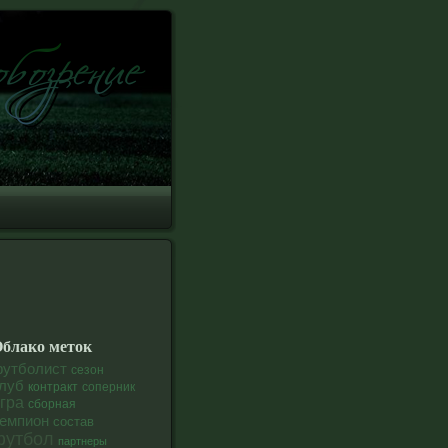
блако меток
утболист
сезон
луб
соперник
контракт
гра
сборная
емпион
состав
футбол
партнеры