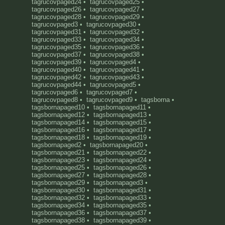
tagrucovpaged24
•
tagrucovpaged25
•
tagrucovpaged26
•
tagrucovpaged27
•
tagrucovpaged28
•
tagrucovpaged29
•
tagrucovpaged3
•
tagrucovpaged30
•
tagrucovpaged31
•
tagrucovpaged32
•
tagrucovpaged33
•
tagrucovpaged34
•
tagrucovpaged35
•
tagrucovpaged36
•
tagrucovpaged37
•
tagrucovpaged38
•
tagrucovpaged39
•
tagrucovpaged4
•
tagrucovpaged40
•
tagrucovpaged41
•
tagrucovpaged42
•
tagrucovpaged43
•
tagrucovpaged44
•
tagrucovpaged5
•
tagrucovpaged6
•
tagrucovpaged7
•
tagrucovpaged8
•
tagrucovpaged9
•
tagsborna
•
tagsbornapaged10
•
tagsbornapaged11
•
tagsbornapaged12
•
tagsbornapaged13
•
tagsbornapaged14
•
tagsbornapaged15
•
tagsbornapaged16
•
tagsbornapaged17
•
tagsbornapaged18
•
tagsbornapaged19
•
tagsbornapaged2
•
tagsbornapaged20
•
tagsbornapaged21
•
tagsbornapaged22
•
tagsbornapaged23
•
tagsbornapaged24
•
tagsbornapaged25
•
tagsbornapaged26
•
tagsbornapaged27
•
tagsbornapaged28
•
tagsbornapaged29
•
tagsbornapaged3
•
tagsbornapaged30
•
tagsbornapaged31
•
tagsbornapaged32
•
tagsbornapaged33
•
tagsbornapaged34
•
tagsbornapaged35
•
tagsbornapaged36
•
tagsbornapaged37
•
tagsbornapaged38
•
tagsbornapaged39
•