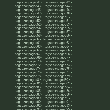
tagsezonpaged41
•
tagsezonpaged42
•
tagsezonpaged43
•
tagsezonpaged44
•
tagsezonpaged45
•
tagsezonpaged46
•
tagsezonpaged47
•
tagsezonpaged48
•
tagsezonpaged49
•
tagsezonpaged5
•
tagsezonpaged50
•
tagsezonpaged51
•
tagsezonpaged52
•
tagsezonpaged53
•
tagsezonpaged54
•
tagsezonpaged55
•
tagsezonpaged56
•
tagsezonpaged57
•
tagsezonpaged58
•
tagsezonpaged59
•
tagsezonpaged6
•
tagsezonpaged60
•
tagsezonpaged61
•
tagsezonpaged62
•
tagsezonpaged63
•
tagsezonpaged64
•
tagsezonpaged65
•
tagsezonpaged66
•
tagsezonpaged67
•
tagsezonpaged68
•
tagsezonpaged69
•
tagsezonpaged7
•
tagsezonpaged70
•
tagsezonpaged71
•
tagsezonpaged72
•
tagsezonpaged73
•
tagsezonpaged74
•
tagsezonpaged75
•
tagsezonpaged76
•
tagsezonpaged77
•
tagsezonpaged78
•
tagsezonpaged79
•
tagsezonpaged8
•
tagsezonpaged80
•
tagsezonpaged81
•
tagsezonpaged82
•
tagsezonpaged83
•
tagsezonpaged84
•
tagsezonpaged85
•
tagsezonpaged86
•
tagsezonpaged87
•
tagsezonpaged88
•
tagsezonpaged89
•
tagsezonpaged9
•
tagsezonpaged90
•
tagsezonpaged91
•
tagsezonpaged92
•
tagsezonpaged93
•
tagsezonpaged94
•
tagsezonpaged95
•