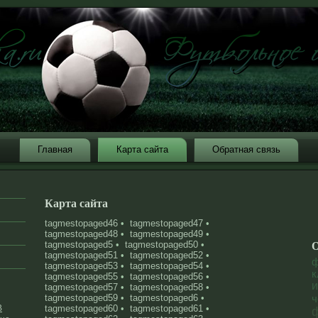
Главная
Карта сайта
Обратная связь
Карта сайта
tagmestopaged46
•
tagmestopaged47
•
tagmestopaged48
•
tagmestopaged49
•
tagmestopaged5
•
tagmestopaged50
•
О
tagmestopaged51
•
tagmestopaged52
•
ф
tagmestopaged53
•
tagmestopaged54
•
к
tagmestopaged55
•
tagmestopaged56
•
и
tagmestopaged57
•
tagmestopaged58
•
tagmestopaged59
•
tagmestopaged6
•
ч
В
tagmestopaged60
•
tagmestopaged61
•