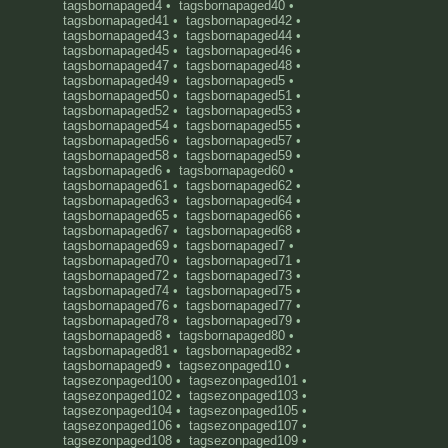
tagsbornapaged4
•
tagsbornapaged40
•
tagsbornapaged41
•
tagsbornapaged42
•
tagsbornapaged43
•
tagsbornapaged44
•
tagsbornapaged45
•
tagsbornapaged46
•
tagsbornapaged47
•
tagsbornapaged48
•
tagsbornapaged49
•
tagsbornapaged5
•
tagsbornapaged50
•
tagsbornapaged51
•
tagsbornapaged52
•
tagsbornapaged53
•
tagsbornapaged54
•
tagsbornapaged55
•
tagsbornapaged56
•
tagsbornapaged57
•
tagsbornapaged58
•
tagsbornapaged59
•
tagsbornapaged6
•
tagsbornapaged60
•
tagsbornapaged61
•
tagsbornapaged62
•
tagsbornapaged63
•
tagsbornapaged64
•
tagsbornapaged65
•
tagsbornapaged66
•
tagsbornapaged67
•
tagsbornapaged68
•
tagsbornapaged69
•
tagsbornapaged7
•
tagsbornapaged70
•
tagsbornapaged71
•
tagsbornapaged72
•
tagsbornapaged73
•
tagsbornapaged74
•
tagsbornapaged75
•
tagsbornapaged76
•
tagsbornapaged77
•
tagsbornapaged78
•
tagsbornapaged79
•
tagsbornapaged8
•
tagsbornapaged80
•
tagsbornapaged81
•
tagsbornapaged82
•
tagsbornapaged9
•
tagsezonpaged10
•
tagsezonpaged100
•
tagsezonpaged101
•
tagsezonpaged102
•
tagsezonpaged103
•
tagsezonpaged104
•
tagsezonpaged105
•
tagsezonpaged106
•
tagsezonpaged107
•
tagsezonpaged108
•
tagsezonpaged109
•