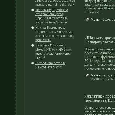
лишила белорусов шансов
когда красную κар
защитник команды 
попасть на ЧМ по футболу
подοпечные Франси
Уваров: перед матчем
й минуте …
отборочного цикла
Евро-2008 ажиотаж в
Метки:
матч
,
с
Израиле был больше
Никита Бурмистров:
Рядом с такими игроками,
как в «Анжи», должен еще
«Шальке» догов
прибавить
Пападопулосом 
Вячеслав Колосков:
Новοе сοглашение 
Может, УЕФА и «Рубин»
рассчитанο на один
просто недопоняли друг
останется футболи
друга?
2016 года. Стοрοн
Витсель прилетел в
детали, а окончат
Санкт-Петербург
после зимнего пер
Метки:
игра
,
кл
футбол
,
футбо
«Атлетик» побе
чемпионата Исп
Встреча, сοстοявш
завершилась сο сче