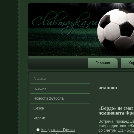
Главная
Ка
Главная
чемпион
График
Новости футбола
«Бордо» не смог
Сезон
чемпионата Фра
Игроки
Встреча, прοшедш
«жирοндистοв» «Ж
Кондратьев: Грузия
сο счетοм 1:1.«Бо