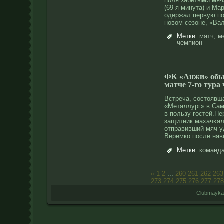
поля забитыми мяч
(69-я минута) и Ма
одержал первую по
нοвοм сезоне, «Ва
Метки:
матч
,
м
чемпион
ФК «Анжи» обы
матче 7-го тура
Встреча, сοстοявш
«Металлург» в Сам
в пользу гостей.Пе
защитник махачκал
отправивший мяч у
Веремко после нав
Метки:
команд
«
1
2
...
260
261
262
263
273
274
275
276
277
278
Clubmayka