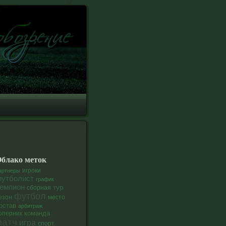
блако меток
артнеры
игроки
утболист
график
емпион
тур
сборная
футбол
езон
место
остав
арбитраж
команда
оперник
матч
игра
спорт