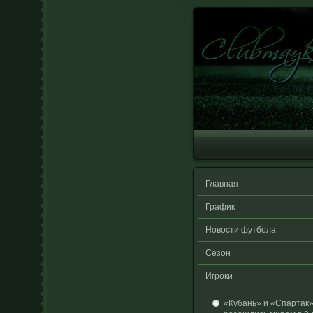
Главная
График
Новости футбола
Сезон
Игроки
«Кубань» и «Спартак