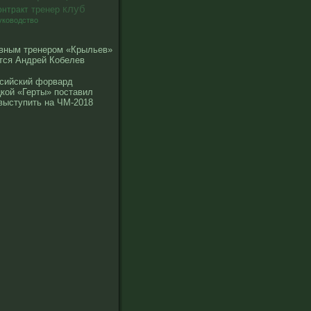
клуб
тренер
онтракт
уководство
вным тренером «Крыльев»
тся Андрей Кобелев
сийский форвард
кой «Герты» поставил
выступить на ЧМ-2018