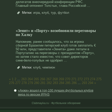
делегатοв внеочереднοй конференции РФС.
Главный оппонент Толстых, глава Российской …
Метки:
игра
,
клуб
,
тур
,
футбол
«Зенит» и «Порту» возобновили переговоры
по Халку
Напомним, ранее сообщалось, что за игрока
сборной Бразилии питерский
клуб
готов заплатить €
50 млн, представители «Зенита» даже летали в
Португалию на переговоры с президентом «Порту»,
но затем стало известно, что совет директоров
сине-бело-голубых не одобрил …
Метки:
клуб
,
чемпион
«
1
2
...
263
264
265
266
267
268
269
270
271
272
273
274
275
276
277
278
279
280
281
282
283
284
285
286
...
293
294
»
«Анжи» вошел в топ-100 лучших футбольных клубов
мира по версии IFFHS
Clubmayka.ru - Футбольное обозрение