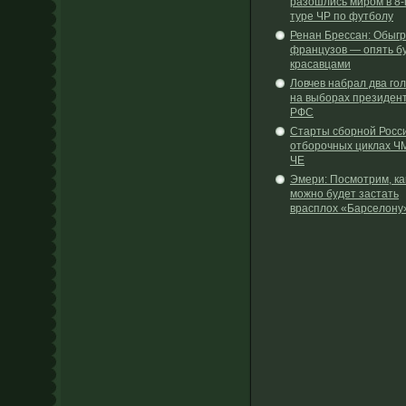
разошлись миром в 8-
туре ЧР по футболу
Ренан Брессан: Обыг
французов — опять б
красавцами
Ловчев набрал два го
на выборах президен
РФС
Cтарты сборной Росси
отборочных циклах Ч
ЧЕ
Эмери: Посмотрим, ка
можно будет застать
врасплох «Барселону