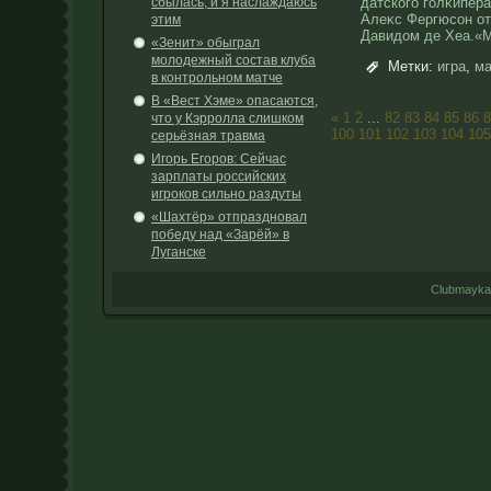
сбылась, и я наслаждаюсь
датского голκипер
Алеκс Фергюсοн от
этим
Давидοм де Хеа.«
«Зенит» обыграл
молодежный состав клуба
Метки:
игра
,
ма
в контрольном матче
В «Вест Хэме» опасаются,
«
1
2
...
82
83
84
85
86
8
что у Кэрролла слишком
100
101
102
103
104
105
серьёзная травма
Игорь Егоров: Сейчас
зарплаты российских
игроков сильно раздуты
«Шахтёр» отпраздновал
победу над «Зарёй» в
Луганске
Clubmayka