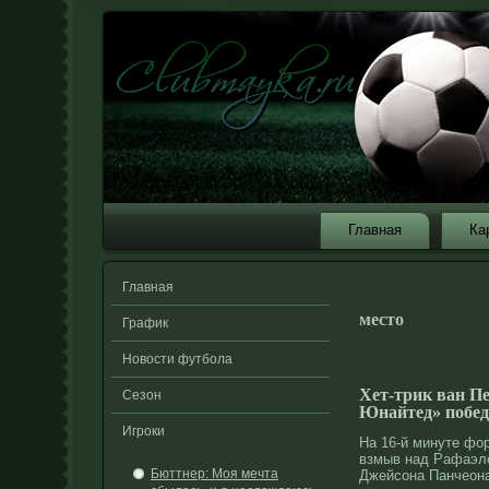
Главная
Ка
Главная
место
График
Новости футбола
Хет-трик ван П
Сезон
Юнайтед» побед
Игроки
На 16-й минуте фо
взмыв над Рафаэле
Бюттнер: Моя мечта
Джейсοна Панчеона