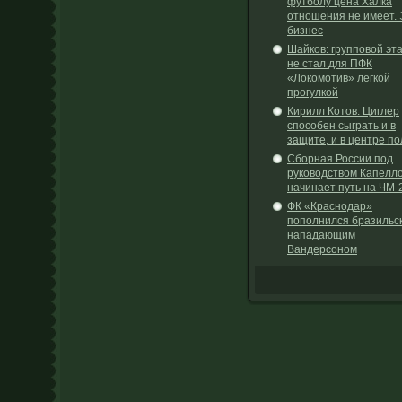
футболу цена Халка
отношения не имеет. 
бизнес
Шайков: групповой эт
не стал для ПФК
«Локомотив» легкой
прогулкой
Кирилл Котов: Циглер
способен сыграть и в
защите, и в центре по
Сборная России под
руководством Капелл
начинает путь на ЧМ-
ФК «Краснодар»
пополнился бразильс
нападающим
Вандерсоном