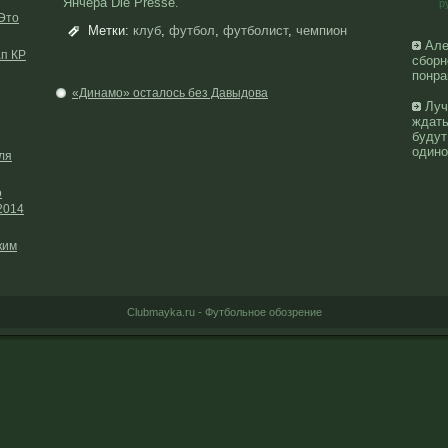
Янчера Die Presse.
р
Это
Метки:
клуб
,
футбол
,
футболист
,
чемпион
Але
ап КР
сборн
понра
«Динамо» осталось без Давыдова
Луч
ждать
будут
одино
ля
о
2014
ким
Clubmayka.ru - Футбольное обозрение