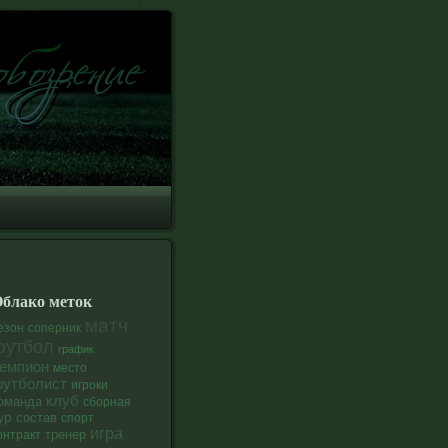
блако меток
матч
езон
соперник
футбол
график
емпион
место
утболист
игроки
клуб
оманда
сборная
ур
состав
спорт
игра
тренер
онтракт