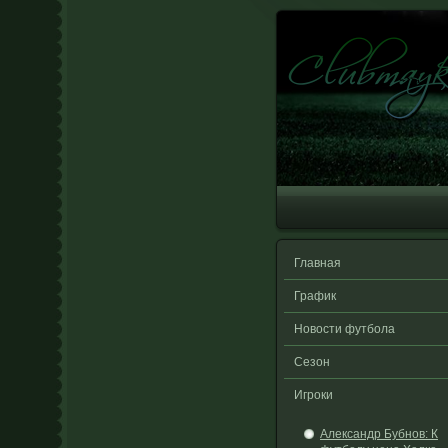
Главная
График
Новости футбола
Сезон
Игроки
Александр Бубнов: К