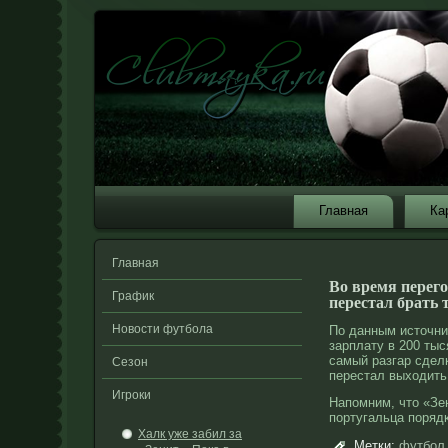
Главная
Ка
Главная
Во время перего
График
перестал брать 
Новости футбола
По данным источни
зарплату в 200 тыс
самый разгар сдел
Сезон
перестал выходить 
Игроки
Напомним, что «Зен
португальца поряд
Халк уже забил за
Метки:
футбол