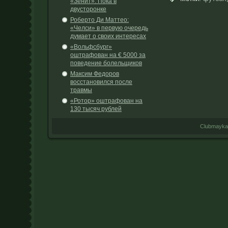
«Зенит». Пока в
двусторонке
Роберто Ди Маттео:
«Челси» в первую очередь
думает о своих интересах
«Вольфсбург»
оштрафован на € 5000 за
поведение болельщиков
Максим Федоров
восстановился после
травмы
«Ротор» оштрафован на
130 тысяч рублей
Clubmayka