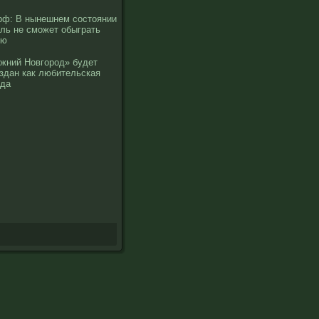
ф: В нынешнем состоянии
ль не сможет обыграть
ию
жний Новгород» будет
здан как любительская
нда