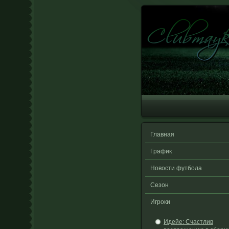
Главная
График
Новости футбола
Сезон
Игроки
Идейе: Счастлив