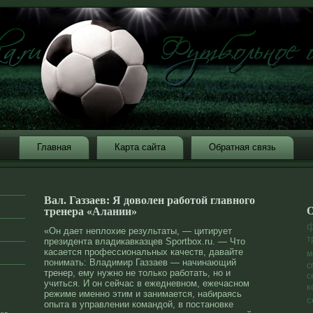
Главная
Карта сайта
Обратная связь
Вал. Газзаев: Я доволен работой главного
О
тренера «Алании»
ф
«Он дает неплохие результаты, — цитирует
т
президента владикавказцев Sportbox.ru. — Что
касается профессиональных качеств, давайте
м
понимать: Владимир Газзаев — начинающий
с
тренер
, ему нужно не только работать, но и
с
учиться. И он сейчас в ежедневном, ежечасном
к
режиме именно этим и занимается, набираясь
с
опыта в управлении командой, в постановке