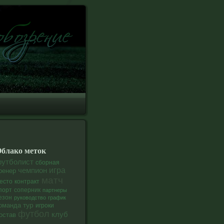
блако меток
утболист
сборная
чемпион
игра
ренер
матч
есто
контракт
соперник
порт
партнеры
езон
руководство
график
тур
оманда
игроки
футбол
клуб
остав