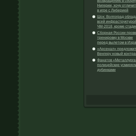
возвращению в сборн
Нигерии, хочу отличи
в игре с Либерией
Шох: Волгоград облад
всей инфраструктурой
ЧМ-2018, кроме стади
Сборная России пров
тренировку в Москве
перед вылетом в Изр
«Арсенал» предложи
Венгеру новый контра
Фанатов «Металлурга
полицейские усмирял
дубинками