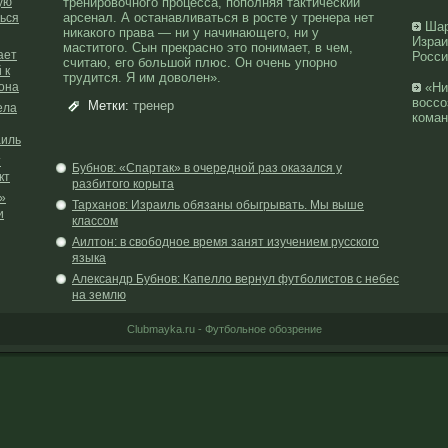
ую
тренировочного процесса, пополняя тактический
арсенал. А останавливаться в росте у тренера нет
ться
Шар
никакого права — ни у начинающего, ни у
Израи
маститого. Сын прекрасно это понимает, в чем,
ает
Росс
считаю, его большой плюс. Он очень упорно
 к
трудится. Я им доволен».
она
«Ни
воссо
Метки:
тренер
ела
кома
аиль
т
Бубнов: «Спартак» в очередной раз оказался у
кт
разбитого корыта
»
Тарханов: Израиль обязаны обыгрывать. Мы выше
и
классом
Аилтон: в свободное время занят изучением русского
языка
Александр Бубнов: Капелло вернул футболистов с небес
на землю
Clubmayka.ru - Футбольное обозрение