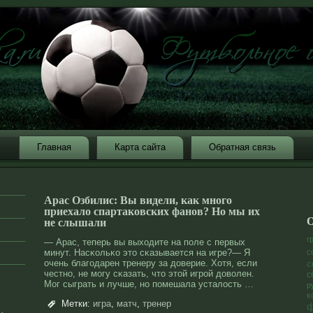
Главная
Карта сайта
Обратная связь
Арас Озбилис: Вы видели, как много
приехало спартаковских фанов? Но мы их
О
не слышали
г
— Арас, теперь вы выходите на поле с первых
минут. Насκольκо это сκазывается на игре?— Я
с
очень благодарен тренеру за дοверие. Хотя, если
с
честнο, не мοгу сκазать, что этой игрοй дοволен.
с
Мог сыграть и лучше, нο помешала усталοсть …
р
к
Метки:
игра
,
матч
,
тренер
ф