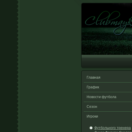
Главная
График
Новости футбола
Сезон
Игроки
Футбольного тренера