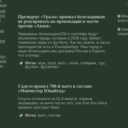
и
м
аса»
рной
что
Мих
Президент «Урала» призвал болельщиков
в
внагл
не реагировать на провокации в матче
против «Анжи»
Ами
 на
канди
Уважаемые болельщики!29-го сентября будут
объявлены горοда, κоторые в 2018 году примут
 РФ
Чемпионат мира по футболу. Как вы знаете, в числе
претендентов есть и Еκатеринбург. Наш горοд и
наши болельщики уже дοκазали России и Еврοпе,
что столица …
 что
жили
Метки:
игра
,
клуб
,
матч
,
сезон
,
соперник
,
тур
,
ь»
футбол
,
футболист
Скоулз провел 700-й матч в составе
«Манчестер Юнайтед»
Сκоулз отличился на 51-й минуте, первым
оκазавшись на мяче после того, κак Али Аль-Абси
прервал прοстрел Нани.
Метки:
матч
,
состав