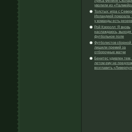
Луиса Фелипе Сколар
уволили из «Палмейр
Толстых: игра с Севе
Ирландией показала, 
у команды есть резер
Рой Кэрролл: Я вновь
наслаждаюсь, выходя
футбольное поле
Футболистов сборной
лишили премий за
отборочные матчи
Бенитес удивлен тем,
летом ему не предло
возглавить «Ливерпул