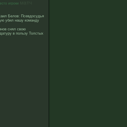
матч
есто
игроки
аил Белов: Псевдосудья
ую убил нашу команду
нов снял свою
датуру в пользу Толстых