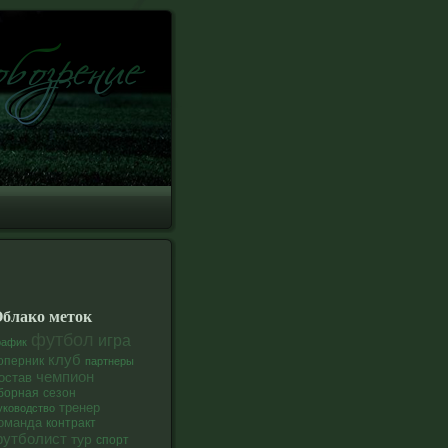
блако меток
футбол
игра
рафик
клуб
оперник
партнеры
чемпион
остав
сезон
борная
тренер
уководство
оманда
контракт
утболист
тур
спорт