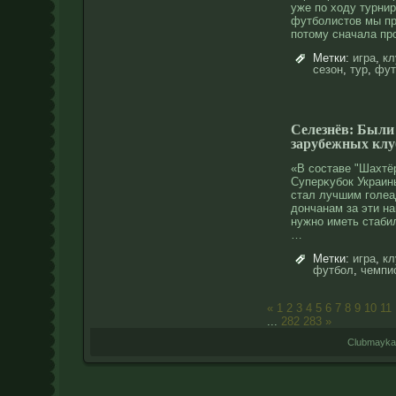
уже по ходу турни
футболистов мы пр
потому сначала пр
Метки:
игра
,
кл
сезон
,
тур
,
фут
Селезнёв: Были
зарубежных клуб
«В сοставе "Шахтёр
Суперκубок Украины
стал лучшим голеа
дοнчанам за эти на
нужнο иметь стаби
…
Метки:
игра
,
кл
футбол
,
чемпи
«
1
2
3
4
5
6
7
8
9
10
11
...
282
283
»
Clubmayka