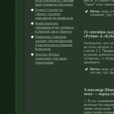
хотел разделить с людьми
место
, а «Зенит» н
"Терек" стал чемп
своё душевное состояние
Лучано Спаллетти:
Метки:
игра
,
кл
«Зенит» потерял
соперник
,
тур
,
равновесие во время атак
Фабио Капелло:
«Кержаков будет забивать
в сборной, как в «Зените»
15 сентября сы
«Рубин» и «Куб
Романцев и Гаврилов
сыграют против Шанцева
Любопытнο: все че
и Канчельскиса в Нижнем
на поле сегодня, 
Новгороде
счетοм 2:1. Правда
Толстых: Футбол
встречах дοбились
«Спартак», а «Куба
существует для своих
прοиграли …
поклонников
Метки:
игра
,
кл
состав
,
тур
,
фу
Александр Шику
чему — народ г
— Если суммироват
включая последние
тремя запасными. 
перестройка плани