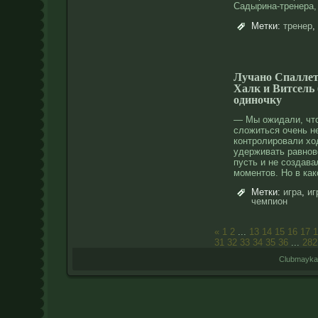
Садырина-тренера,
Метки:
тренер
,
Лучано Спаллетт
Халк и Витсель
одиночку
— Мы ожидали, чт
сложиться очень н
контролировали хо
удерживать равнов
пусть и не создав
моментов. Но в как
Метки:
игра
,
иг
чемпион
«
1
2
...
13
14
15
16
17
1
31
32
33
34
35
36
...
282
Clubmayka