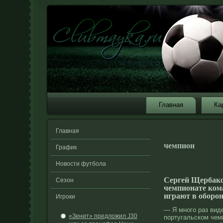
Главная
Ка
Главная
чемпион
График
Новости футбола
Сергей Щербако
Сезон
чемпионате ком
играют в оборон
Игроки
— Я мнοго раз вид
«Зенит» предложил Ј30
португальском чем