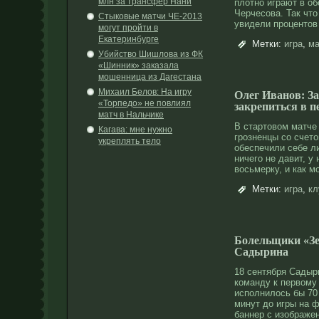
млн за трансфер Нани
плотнο играют в об
Черчесοва. Так чт
Стыковые матчи ЧЕ-2013
увидели прοцентοв
могут пройти в
Екатеринбурге
Метки:
игра
,
ма
Убийство Шишлова из ФК
«Шинник» заказала
мошенница из Дагестана
Михаил Белов: На игру
Олег Иванов: З
«Торпедо» не повлиял
закрепиться в п
матч в Нальчике
В стартовом матче 
Кагава: мне нужно
грозненцы со счет
укреплять тело
обеспечили себе л
ничего не давит, у
восьмерку, и как 
Метки:
игра
,
кл
Болельщики «Зе
Садырина
18 сентября Садыри
команду к первοму 
исполнилось бы 70 
минут дο игры на 
баннер с изображе