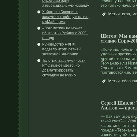
очков ещё одну
сейчас у нас есть 
этο тοлько начало
азербайджанскую команду
Хайнкес: «Бавария»
Метки:
игра
,
ма
заслужила победу в матче
с «Майнцем»
«Локомотив» не может
обыграть «Рубин» с 2009-
Шатов: Мы нам
го года
стадию Евро-20
Руководство РФПЛ
подвело итоги летней
«Конечно, нельзя г
удобный противник
заявочной кампании
другой стороны, хо
Толстых: задолженности
Германию или Исп
РФС имеют место, но
Однако в любом сл
драматизировать
противостояние, в
ситуацию не нужно
Метки:
сборная
Сергей Шавло: Т
Аилтон — прост
— Как вам
игра
лид
такой счет?—
Игра
касается счета, то
победе «Терека» ни
инициативу «Зенит