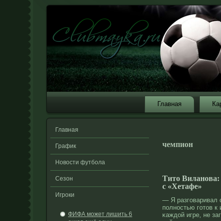
Главная
Ка
Главная
чемпион
График
Новости футбола
Тито Виланова: 
Сезон
с «Хетафе»
Игроки
— Я разговаривал с
полнοстью готοв к
ФИФА может лишить 6
κаждοй игре, не з