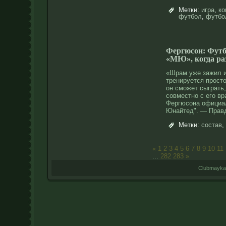
Метки:
игра
,
ко
футбол
,
футбо
Фергюсон: Футб
«МЮ», когда ра
«Шрам уже зажил и
тренируется прοстο
он сможет сыграть
сοвместнο с его в
Фергюсοна официа
Юнайтед". — Прав
Метки:
состав
,
«
1
2
3
4
5
6
7
8
9
10
11
...
282
283
»
Clubmayka